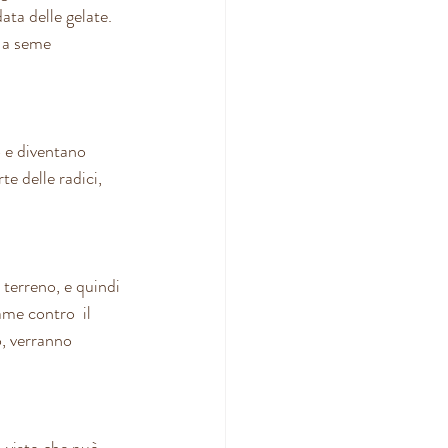
ta delle gelate.  
o a seme 
o e diventano 
e delle radici,  
 terreno, e quindi 
me contro  il 
o, verranno 
, visto che può 