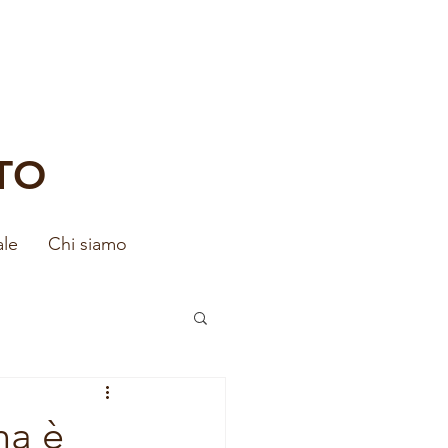
TO
ale
Chi siamo
na è