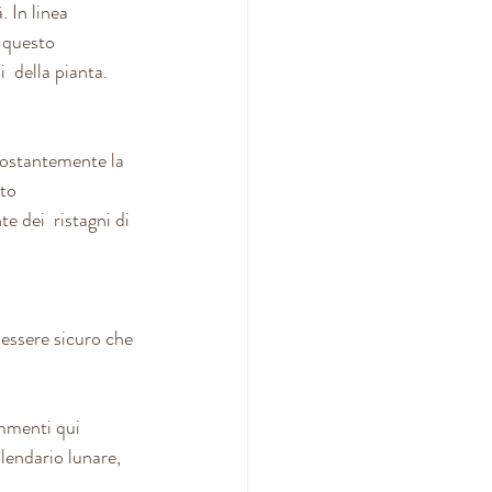
 In linea 
: questo 
  della pianta.
costantemente la 
to 
 dei  ristagni di 
 essere sicuro che 
mmenti qui  
lendario lunare, 