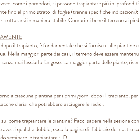
nvece, come i pomodori, si possono trapiantare più in  profondità.
nte fino al primo strato  di foglie (tranne specifiche indicazioni)
i strutturarsi in maniera stabile. Comprimi bene il terreno ai piedi
SAMENTE
dopo il trapianto, è fondamentale che si fornisca  alle piantine 
ua. Nella maggior  parte dei casi, il terreno deve essere mantenu
nza mai lasciarlo fangoso. La maggior parte delle piante, risente
torno a ciascuna piantina per i primi giorni dopo il  trapianto, per
sacche d'aria  che potrebbero asciugare le radici.
su  come trapiantare le piantine? Facci sapere nella sezione co
 avessi qualche dubbio, ecco la pagina di  febbraio del nostro ca
do seminare  e trapiantare :-D 