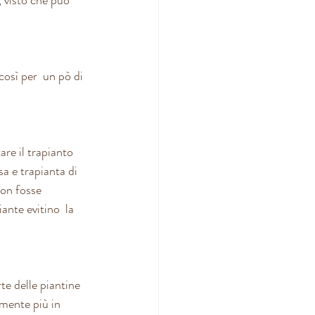
così per  un pò di 
are il trapianto 
a e trapianta di  
non fosse 
ante evitino  la 
te delle piantine 
mente più in 