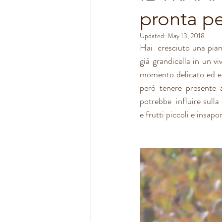
pronta pe
Updated:
May 13, 2018
Hai  cresciuto una piant
già grandicella in un vi
momento delicato ed en
però tenere presente a
potrebbe  influire sulla 
e frutti piccoli e insapor