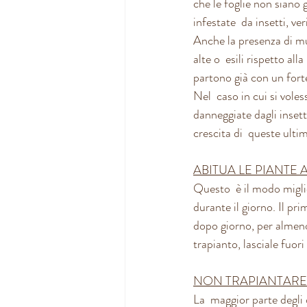
che le foglie non siano 
infestate  da insetti, ve
Anche la presenza di mu
alte o  esili rispetto a
partono già con un forte
Nel  caso in cui si vole
danneggiate dagli insett
crescita di  queste ulti
ABITUA LE PIANTE
Questo  è il modo miglio
durante il giorno. Il pri
dopo giorno, per almeno 
trapianto, lasciale fuori
NON TRAPIANTARE 
La  maggior parte degli 