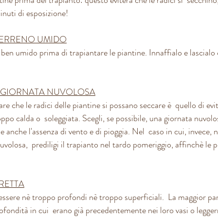
inuti di esposizione!
 TERRENO UMIDO
 ben umido prima di trapiantare le piantine. Innaffialo e lascialo 
A GIORNATA NUVOLOSA
e che le radici delle piantine si possano seccare è  quello di evit
ppo calda o  soleggiata. Scegli, se possibile, una giornata nuvolos
e anche l'assenza di vento e di pioggia. Nel  caso in cui, invece, 
volosa,  prediligi il trapianto nel tardo pomeriggio, affinchè le pi
RETTA
essere nè troppo profondi nè troppo superficiali.  La maggior par
ofondità in cui  erano già precedentemente nei loro vasi o legger