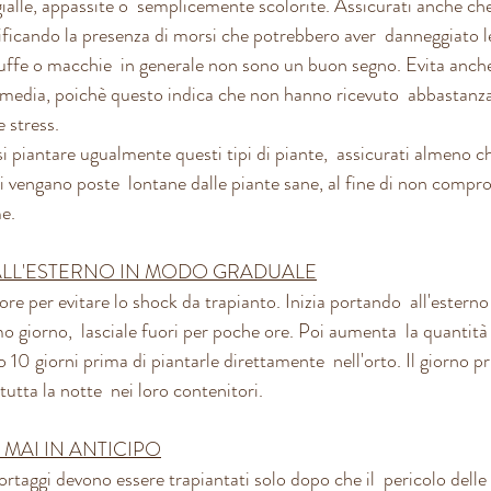
gialle, appassite o  semplicemente scolorite. Assicurati anche ch
rificando la presenza di morsi che potrebbero aver  danneggiato le f
ffe o macchie  in generale non sono un buon segno. Evita anche
lla media, poichè questo indica che non hanno ricevuto  abbastanza
 stress.
ssi piantare ugualmente questi tipi di piante,  assicurati almeno c
i vengano poste  lontane dalle piante sane, al fine di non compr
me.
 ALL'ESTERNO IN MODO GRADUALE
re per evitare lo shock da trapianto. Inizia portando  all'esterno 
mo giorno,  lasciale fuori per poche ore. Poi aumenta  la quantità 
10 giorni prima di piantarle direttamente  nell'orto. Il giorno pr
 tutta la notte  nei loro contenitori.
MAI IN ANTICIPO
ortaggi devono essere trapiantati solo dopo che il  pericolo delle 