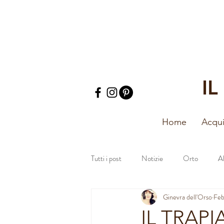
I
Home
Acqui
Tutti i post
Notizie
Orto
A
Ginevra dell'Orso
Feb
IL TRAPI