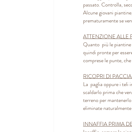
passato. Controlla, seco
Alcune giovani piantine,
prematuramente se vengo
ATTENZIONE ALLE 
Quanto  più le piantine r
quindi pronte per essere
comprese le punte, che 
RICOPRI DI PACCI
La  paglia oppure i teli
scaldarlo prima che veng
terreno per mantenerlo i
eliminate naturalmente t
INNAFFIA PRIMA D
Innaffia  sempre le pian