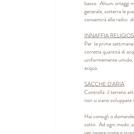
basso.  Alcuni ortaggi i
generale, sotterra le pia
consentirà alle radici  d
INNAFFIA RELIGIO
Per  le prime settimane 
corretta quantità di acq
uniformemente umido,  se
acqua.
SACCHE D'ARIA
Controlla  il terreno at
non si siano sviluppate 
Hai consigli o domande 
sotto.  Ad ogni modo, se
per sapere come e quan