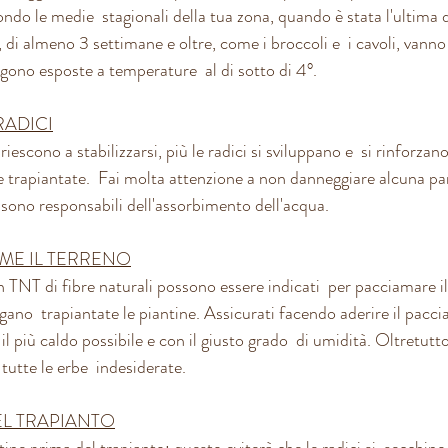
ndo le medie  stagionali della tua zona, quando è stata l'ultima da
 di almeno 3 settimane e oltre, come i broccoli e  i cavoli, vann
no esposte a temperature  al di sotto di 4°.  
RADICI
iescono a stabilizzarsi, più le radici si sviluppano e  si rinforzan
 trapiantate.  Fai molta attenzione a non danneggiare alcuna part
sono responsabili dell'assorbimento dell'acqua.
AME IL TERRENO
 in TNT di fibre naturali possono essere indicati  per pacciamare il
ano  trapiantate le piantine. Assicurati facendo aderire il paccia
l più caldo possibile e con il giusto grado  di umidità. Oltretutt
utte le erbe  indesiderate.
EL TRAPIANTO
tine prima del trapianto: questo eviterà che le radici si  secchino