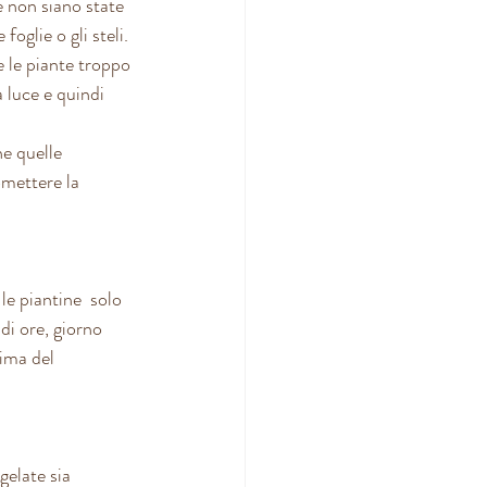
e non siano state 
oglie o gli steli. 
 le piante troppo 
 luce e quindi 
he quelle 
omettere la 
le piantine  solo 
di ore, giorno  
ima del 
gelate sia 